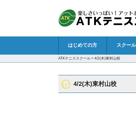
はじめての方
スクール
ATKテニススクール
>
4/2(木)東村山校
4/2(木)東村山校